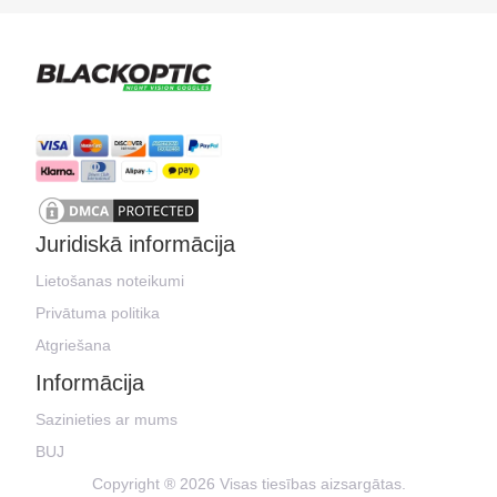
Juridiskā informācija
Lietošanas noteikumi
Privātuma politika
Atgriešana
Informācija
Sazinieties ar mums
BUJ
Copyright ® 2026 Visas tiesības aizsargātas.