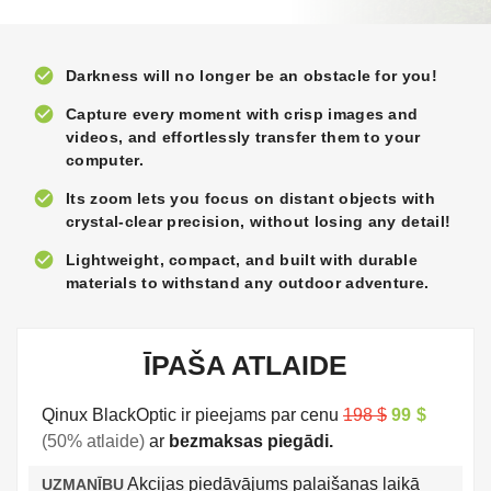
check_circle
Darkness will no longer be an obstacle for you!
check_circle
Capture every moment with crisp images and
videos, and effortlessly transfer them to your
computer.
check_circle
Its zoom lets you focus on distant objects with
crystal-clear precision, without losing any detail!
check_circle
Lightweight, compact, and built with durable
materials to withstand any outdoor adventure.
ĪPAŠA ATLAIDE
Qinux BlackOptic ir pieejams par cenu
198 $
99 $
(50% atlaide)
ar
bezmaksas piegādi.
Akcijas piedāvājums palaišanas laikā
UZMANĪBU