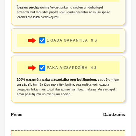
Īpašais piedāvājums
Veiciet pirkumu šodien un dubultojiet
aizsardzību! Iegūstiet papildu divu gadu garantiju ar mūsu īpašo
ierobežota laika piedāvājumu.
1 GADA GARANTIJA
9 $
PAKA AIZSARDZĪBA
4 $
100% garantēta paka aizsardzība pret bojājumiem, zaudējumiem
un zādzībām!
Ja jūsu paka tiek bojāta, pazaudēta vai nozagta
piegādes laikā, mēs to pilnībā apmainīsim bez maksas. Aizsargājiet
savu pasūtījumu un mieru jau šodien!
Prece
Daudzums