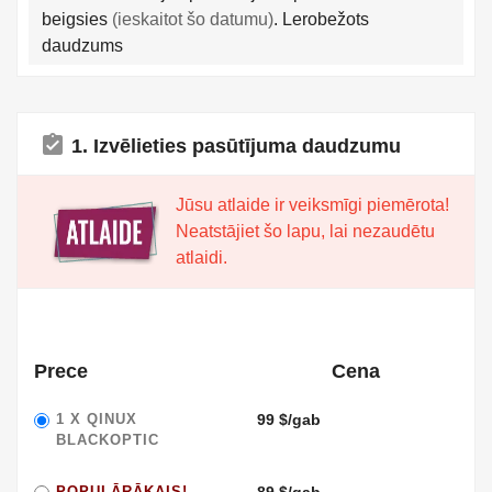
beigsies
(ieskaitot šo datumu)
. Lerobežots
daudzums
assignment_turned_in
1. Izvēlieties pasūtījuma daudzumu
Jūsu atlaide ir veiksmīgi piemērota!
Neatstājiet šo lapu, lai nezaudētu
atlaidi.
Prece
Cena
1 X
QINUX
99 $/gab
BLACKOPTIC
POPULĀRĀKAIS!