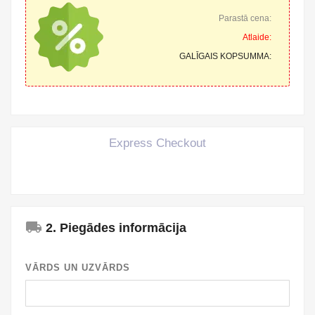
Parastā cena:
Atlaide:
GALĪGAIS KOPSUMMA:
Express Checkout
local_shipping
2. Piegādes informācija
VĀRDS UN UZVĀRDS