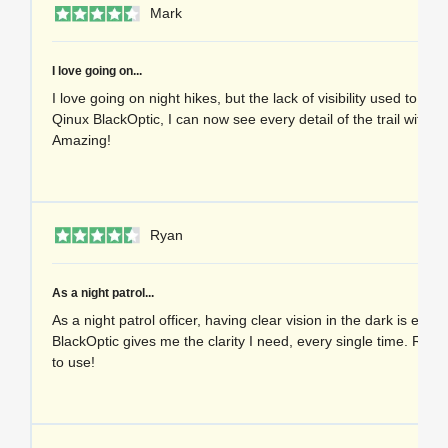
1 
Mark
I love going on...
I love going on night hikes, but the lack of visibility used to be 
Qinux BlackOptic, I can now see every detail of the trail with tota
Amazing!
1 
Ryan
As a night patrol...
As a night patrol officer, having clear vision in the dark is essen
BlackOptic gives me the clarity I need, every single time. Reli
to use!