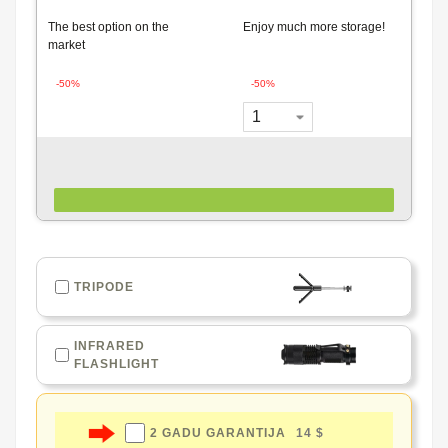
The best option on the
Enjoy much more storage!
market
-50%
-50%
TRIPODE
INFRARED
FLASHLIGHT
2 GADU GARANTIJA
14 $