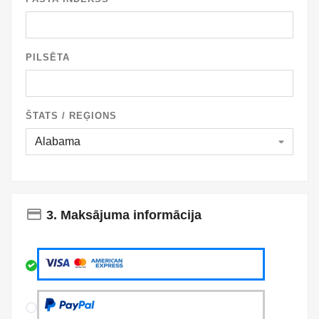
PILSĒTA
ŠTATS / REĢIONS
payment
3. Maksājuma informācija