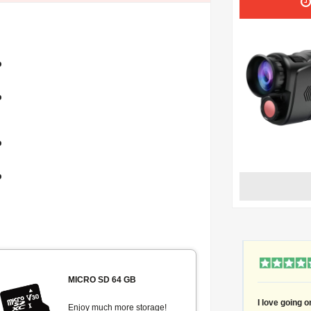
b
b
b
b
MICRO SD 64 GB
I love going on
Enjoy much more storage!