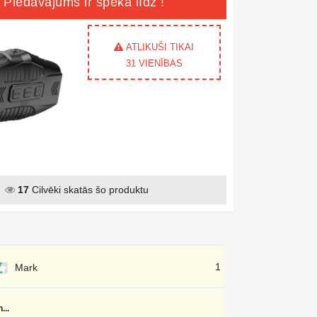
Piedāvājums ir spēkā līdz
!
ATLIKUŠI TIKAI
31
VIENĪBAS
17
Cilvēki skatās šo produktu
1 dienu atpakaļ
Mark
...