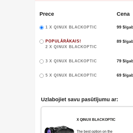
Prece
Cena
99 $/ga
1 X
QINUX BLACKOPTIC
POPULĀRĀKAIS!
89 $/ga
2 X
QINUX BLACKOPTIC
79 $/ga
3 X
QINUX BLACKOPTIC
69 $/ga
5 X
QINUX BLACKOPTIC
Uzlabojiet savu pasūtījumu ar:
X
QINUX BLACKOPTIC
The best option on the