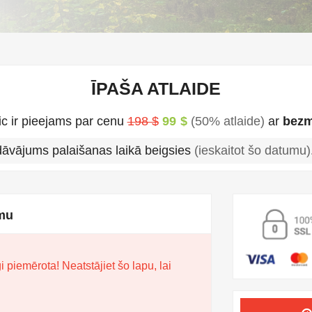
ĪPAŠA ATLAIDE
c ir pieejams par cenu
198 $
99 $
(50% atlaide)
ar
bezm
dāvājums palaišanas laikā beigsies
(ieskaitot šo datumu)
umu
i piemērota! Neatstājiet šo lapu, lai