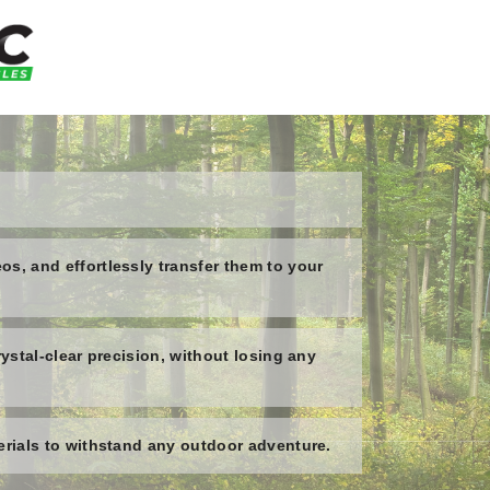
s, and effortlessly transfer them to your
ystal-clear precision, without losing any
erials to withstand any outdoor adventure.