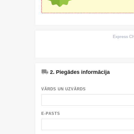
Express C
local_shipping
2. Piegādes informācija
VĀRDS UN UZVĀRDS
E-PASTS