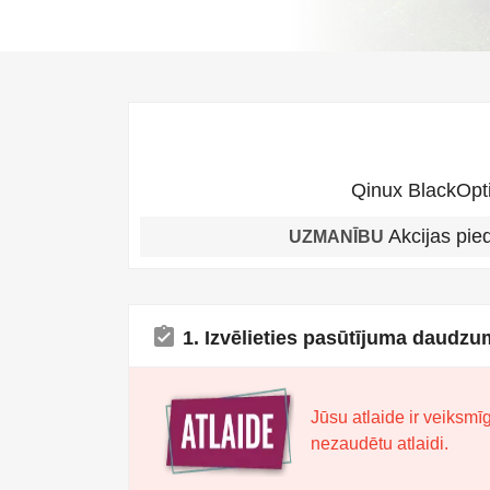
Qinux BlackOpti
Akcijas pie
UZMANĪBU
assignment_turned_in
1. Izvēlieties pasūtījuma daudz
Jūsu atlaide ir veiksmīg
nezaudētu atlaidi.