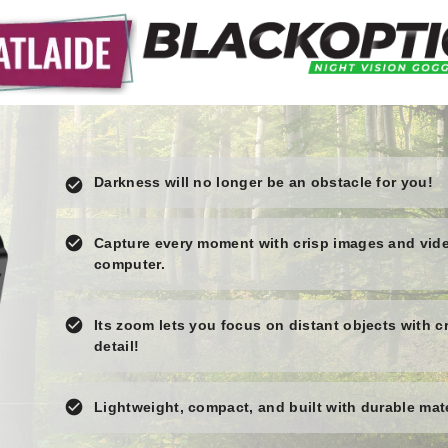
Darkness will no longer be an obstacle for you!
check_circle
check_circle
Capture every moment with crisp images and video
computer.
check_circle
Its zoom lets you focus on distant objects with cr
detail!
check_circle
Lightweight, compact, and built with durable mat