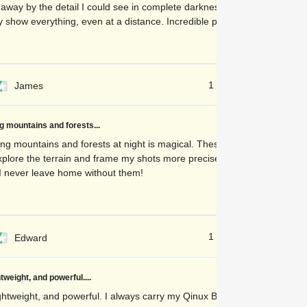
 away by the detail I could see in complete darkness. These
y show everything, even at a distance. Incredible performance!
1 dienu atpakaļ
James
 mountains and forests...
ng mountains and forests at night is magical. These goggles let
plore the terrain and frame my shots more precisely before I
I never leave home without them!
1 dienu atpakaļ
Edward
tweight, and powerful....
htweight, and powerful. I always carry my Qinux BlackOptic in