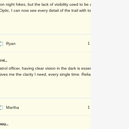
on night hikes, but the lack of visibility used to be an issue. With
tic, I can now see every detail of the trail with total clarity.
1 dienu atpakaļ
Ryan
ol...
trol officer, having clear vision in the dark is essential. Qinux
ives me the clarity I need, every single time. Reliable and easy
1 dienu atpakaļ
Martha
way...