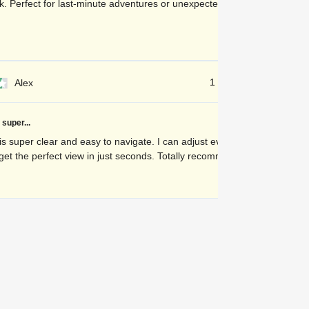
. Perfect for last-minute adventures or unexpected nighttime
1 dienu atpakaļ
Alex
super...
s super clear and easy to navigate. I can adjust everything
get the perfect view in just seconds. Totally recommend it!