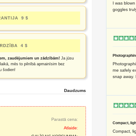
I was blown
goggles trul
RANTIJA
9 $
ARDZĪBA
4 $
Photographing
miem, zaudējumiem un zādzībām!
Ja jūsu
Photographi
laikā, mēs to pilnībā apmainīsim bez
u šodien!
me safely ex
snap away. 
Daudzums
Parastā cena:
Compact, ligh
Atlaide:
Compact, lig