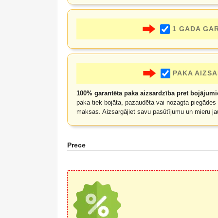
1 GADA GA
PAKA AIZS
100% garantēta paka aizsardzība pret bojāju
paka tiek bojāta, pazaudēta vai nozagta piegādes 
maksas. Aizsargājiet savu pasūtījumu un mieru ja
Prece