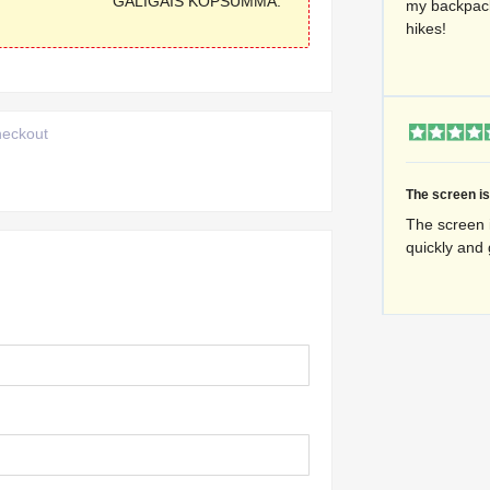
GALĪGAIS KOPSUMMA:
my backpack
hikes!
heckout
The screen is 
The screen i
quickly and 