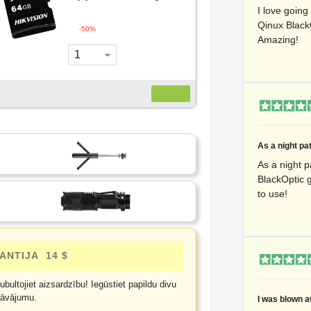
I love going 
Qinux BlackOp
-50%
Amazing!
As a night patr
As a night pa
BlackOptic g
to use!
ANTIJA
14 $
bultojiet aizsardzību! Iegūstiet papildu divu
dāvājumu.
I was blown a