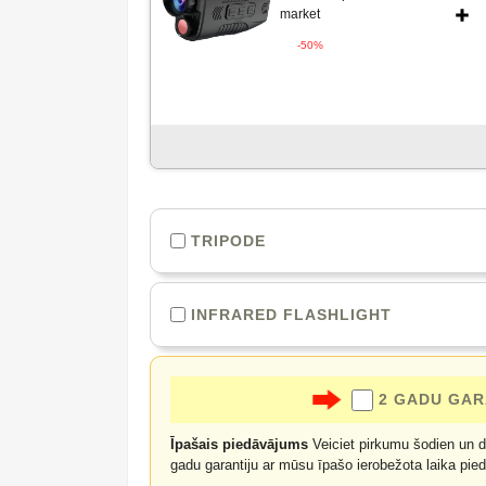
market
-50%
TRIPODE
INFRARED FLASHLIGHT
2 GADU GAR
Īpašais piedāvājums
Veiciet pirkumu šodien un du
gadu garantiju ar mūsu īpašo ierobežota laika pie